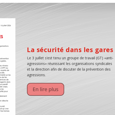
La sécurité dans les gares
Le 3 juillet s’est tenu un groupe de travail (GT) «anti-
agressions» réunissant les organisations syndicales
1. Introduction:
et la direction afin de discuter de la prévention des
Nous revenons sur le point du plan d’action pour
agressions.
améliorer la sécurité des travailleurs qui travaillent
pour les sous-traitants d’Infrabel, débattant ainsi de l
problématique des grutiers qui prestent de trop
En lire plus
nombreuses heures sur différents chantiers.