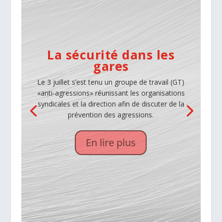
La sécurité dans les
gares
1. Introduction:
Le 3 juillet s’est tenu un groupe de travail (GT)
Nous revenons sur le point du plan d’action pour
«anti-agressions» réunissant les organisations
améliorer la sécurité des travailleurs qui
syndicales et la direction afin de discuter de la
travaillent pour les sous-traitants d’Infrabel,
prévention des agressions.
débattant ainsi de la problématique des grutiers
qui prestent de trop nombreuses heures sur
En lire plus
différents chantiers.