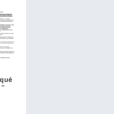
qué
 –