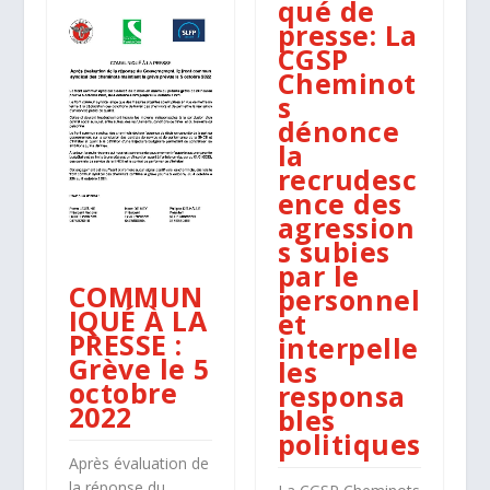
qué de
presse: La
CGSP
Cheminot
s
dénonce
la
recrudesc
ence des
agression
s subies
par le
COMMUN
personnel
IQUÉ À LA
et
PRESSE :
interpelle
Grève le 5
les
octobre
responsa
2022
bles
politiques
Après évaluation de
la réponse du