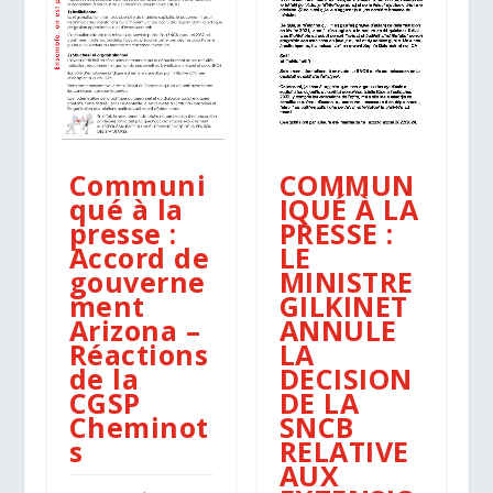
Communi
COMMUN
qué à la
IQUÉ À LA
presse :
PRESSE :
Accord de
LE
gouverne
MINISTRE
ment
GILKINET
Arizona –
ANNULE
Réactions
LA
de la
DECISION
CGSP
DE LA
Cheminot
SNCB
s
RELATIVE
AUX