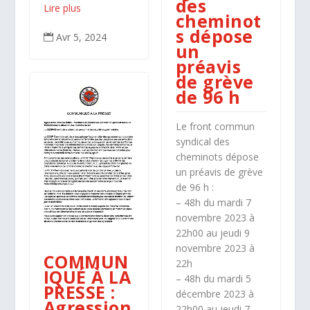
des
Lire plus
cheminot
s dépose
Avr 5, 2024

un
préavis
de grève
de 96 h
Le front commun
syndical des
cheminots dépose
un préavis de grève
de 96 h :
– 48h du mardi 7
novembre 2023 à
22h00 au jeudi 9
novembre 2023 à
COMMUN
22h
IQUÉ À LA
– 48h du mardi 5
PRESSE :
décembre 2023 à
Agression
22h00 au jeudi 7