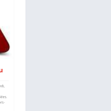
u
di,
iées.
rs-