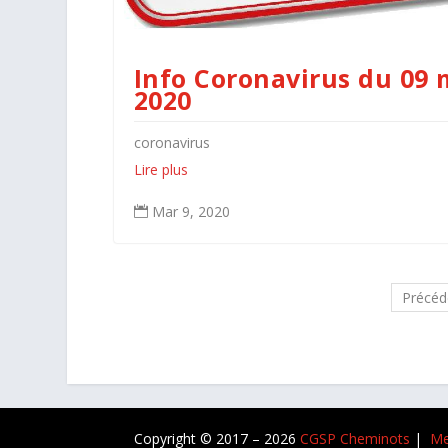
Info Coronavirus du 09 
2020
coronavirus
Lire plus
Mar 9, 2020

Précéd
Copyright © 2017 – 2026
CGSP Cheminots
|
Me