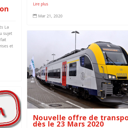
Lire plus
ion
Mar 21, 2020

ts La
u sujet
fait
ises et
Nouvelle offre de transpo
dès le 23 Mars 2020