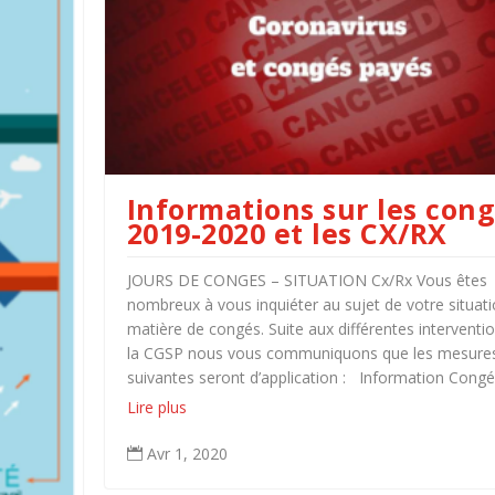
Informations sur les con
2019-2020 et les CX/RX
JOURS DE CONGES – SITUATION Cx/Rx Vous êtes
nombreux à vous inquiéter au sujet de votre situat
matière de congés. Suite aux différentes interventi
la CGSP nous vous communiquons que les mesure
suivantes seront d’application : Information Congés
Lire plus
Avr 1, 2020
