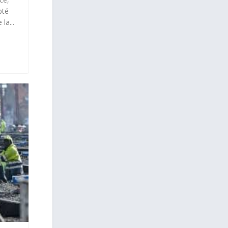
pté
la...