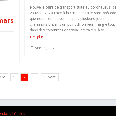
Nouvelle offre de transport suite au coronavirus, dè
23 Mars 2020 Face à la crise sanitaire sans précèd
mars
que nous connaissons depuis plusieurs jours, les
cheminots ont mis un point d’honneur, malgré tout
dans des conditions de travail précaires, à se...
Lire plus
Mar 19, 2020

ent
1
2
3
Suivant
ntions Légales