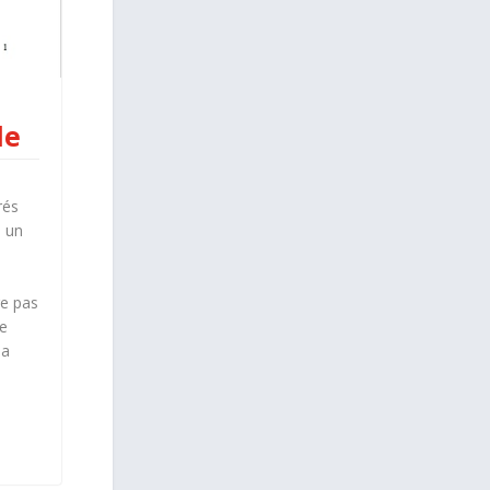
le
rés
, un
re pas
de
 a