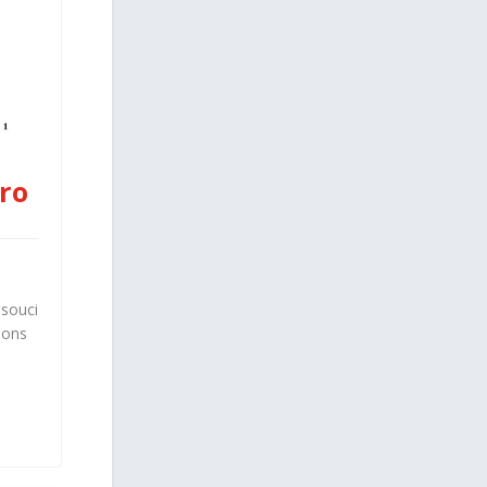
ro
 souci
ions