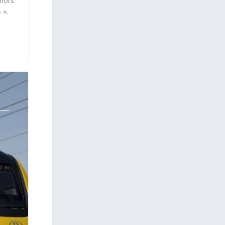
inots
 ».