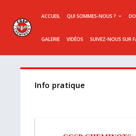
ACCUEIL
QUI SOMMES-NOUS ?
DO
GALERIE
VIDÉOS
SUIVEZ-NOUS SUR 
Info pratique