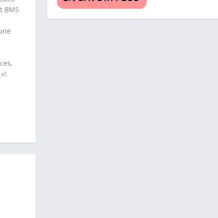
nt BMS
’une
ces,
 »!