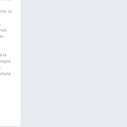
ntir la
,
mais
es.
à la
emploi
.
compte