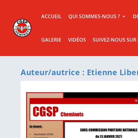
ACCUEIL
QUI SOMMES-NOUS ?
D
GALERIE
VIDÉOS
SUIVEZ-NOUS SUR
Auteur/autrice :
Etienne Libe