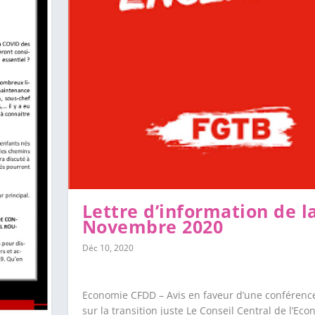
Lettre d’information de l
Novembre 2020
Déc 10, 2020
Economie CFDD – Avis en faveur d’une conférenc
sur la transition juste Le Conseil Central de l’Ec