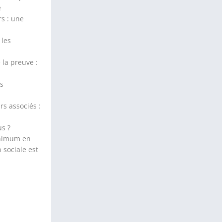
é
rs : une
 les
 la preuve :
es
rs associés :
us ?
inimum en
 sociale est