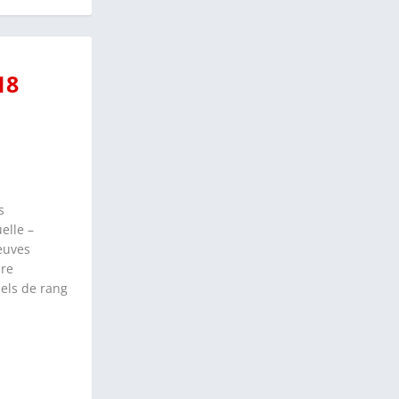
18
s
elle –
reuves
are
els de rang