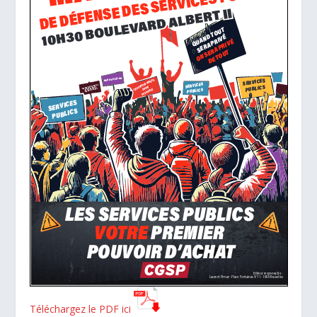
Télé
c
hargez le PDF ici