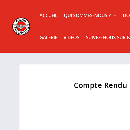
ACCUEIL
QUI SOMMES-NOUS ?
DO
GALERIE
VIDÉOS
SUIVEZ-NOUS SUR 
Compte Rendu d