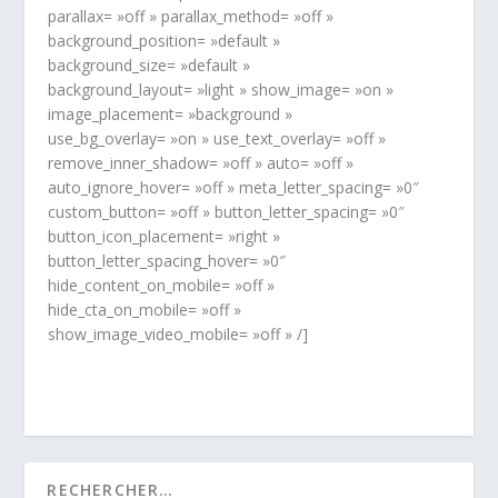
parallax= »off » parallax_method= »off »
background_position= »default »
background_size= »default »
background_layout= »light » show_image= »on »
image_placement= »background »
use_bg_overlay= »on » use_text_overlay= »off »
remove_inner_shadow= »off » auto= »off »
auto_ignore_hover= »off » meta_letter_spacing= »0″
custom_button= »off » button_letter_spacing= »0″
button_icon_placement= »right »
button_letter_spacing_hover= »0″
hide_content_on_mobile= »off »
hide_cta_on_mobile= »off »
show_image_video_mobile= »off » /]