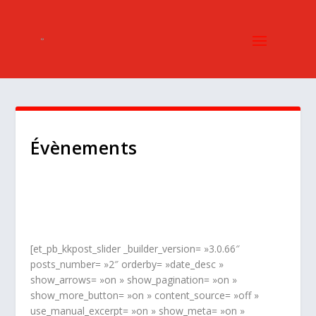
Évènements
[et_pb_kkpost_slider _builder_version= »3.0.66″
posts_number= »2″ orderby= »date_desc »
show_arrows= »on » show_pagination= »on »
show_more_button= »on » content_source= »off »
use_manual_excerpt= »on » show_meta= »on »