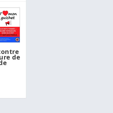
contre
ure de
de