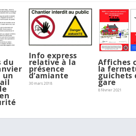
Info express
s du
relative à la
Affiches 
anvier
présence
la fermet
e un
d’amiante
guichets 
ail
gare
30 mars 2018
de
8 février 2021
 en
rité