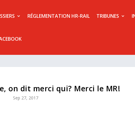
SSIERS
RÉGLEMENTATION HR-RAIL
TRIBUNES
I
FACEBOOK
le, on dit merci qui? Merci le MR!
Sep 27, 2017