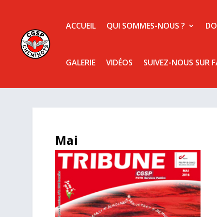
ACCUEIL
QUI SOMMES-NOUS ?
DO
GALERIE
VIDÉOS
SUIVEZ-NOUS SUR 
Mai