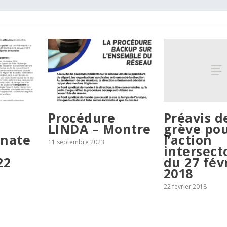
Préavis d
e
Procédure
grève po
LINDA – Montre
l’action
nate
11 septembre 2023
intersect
du 27 fév
22
2018
22 février 2018