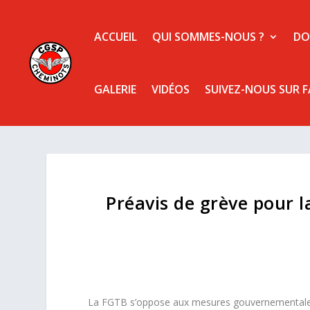
ACCUEIL
QUI SOMMES-NOUS ?
DO
GALERIE
VIDÉOS
SUIVEZ-NOUS SUR 
Préavis de grève pour 
La FGTB s’oppose aux mesures gouvernementales e