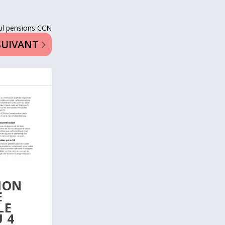
ul pensions CCN
SUIVANT
ION
E
LE
U 4