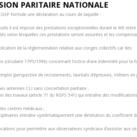
SION PARITAIRE NATIONALE
 CGSP formule une déclaration au cours de laquelle :
els il est imposé des prestations exceptionnelles durant le WE entre 
és selon lesquelles ces prestations seront assurées et les compensa
lication de la réglementation relative aux congés collectifs car des
 (circulaire 17PS/1996) concernant l’octroi d’une indemnité pour la 
’emploi (perspective de recrutements, lauréats d’épreuves, métiers en 
es antennes CLI sans concertation paritaire ;
etin des travaux (article 71 du RGPS 541) qui entraîne des modification
 des centres médicaux ;
ciplinaires entraîne systématiquement une diminution du coefficient 
ocations pour permettre aux observateurs syndicaux d’assister aux s