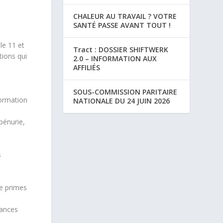
CHALEUR AU TRAVAIL ? VOTRE
SANTÉ PASSE AVANT TOUT !
le 11 et
Tract : DOSSIER SHIFTWERK
tions qui
2.0 – INFORMATION AUX
AFFILIÉS
SOUS-COMMISSION PARITAIRE
formation
NATIONALE DU 24 JUIN 2026
pénurie,
s
de primes
éances