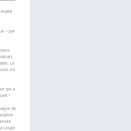
réalité
ue – par
nistre
ndicats
able. Le
ions n’a
’un qui a
sant !
alyse de
isation
ensité
 la coupe