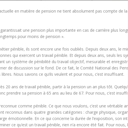
 actuelle en matière de pension ne tient absolument pas compte de la 
garantissait une pension plus importante en cas de carrière plus long
 longtemps pour moins de pension ».
étier pénible, ils sont encore une fois oubliés. Depuis deux ans, le mi
nes qui exercent un travail pénible. Et depuis deux ans, seuls les sy
nt un système de pénibilité du travail objectif, mesurable et enregistr
r de discussion sur le fond. De ce fait, le Comité National des Pens
ibres. Nous savons ce qu’ils veulent et pour nous, c’est insuffisant.
ès 20 ans de travail pénible, partir à la pension un an plus tôt. Quelqu
nc prendre sa pension à 65 ans au lieu de 67. Pour nous, c’est insuffi
econnue comme pénible. Ce que nous voulons, c’est une véritable an
ment reconnus dans quatre grandes catégories : charge physique, organ
harge émotionnelle. En ce qui concerne la durée de l’exposition, son int
iner ce qu’est un travail pénible, rien n’a encore été fait. Pour nous,