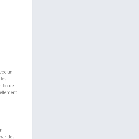
avec un
 les
e fin de
éellement
on
par des