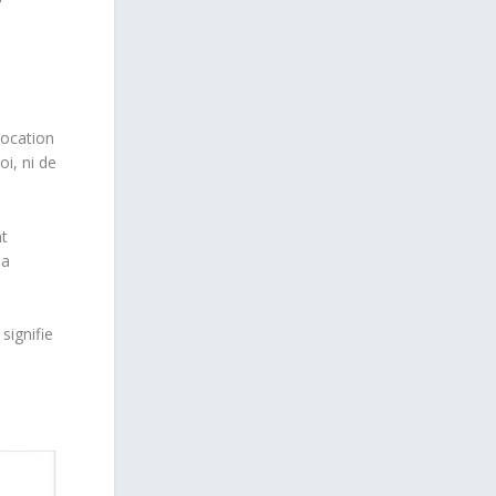
location
i, ni de
t
la
signifie