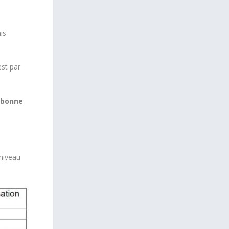
is
st par
n bonne
 niveau