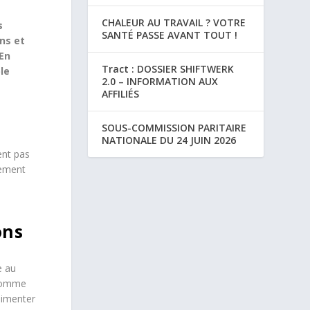
CHALEUR AU TRAVAIL ? VOTRE
s
SANTÉ PASSE AVANT TOUT !
ns et
En
Tract : DOSSIER SHIFTWERK
le
2.0 – INFORMATION AUX
AFFILIÉS
SOUS-COMMISSION PARITAIRE
a
NATIONALE DU 24 JUIN 2026
ent pas
iement
ons
e au
 comme
alimenter