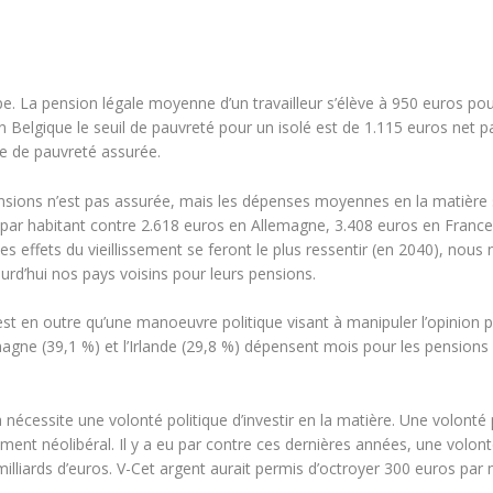
e. La pension légale moyenne d’un travailleur s’élève à 950 euros po
elgique le seuil de pauvreté pour un isolé est de 1.115 euros net p
e de pauvreté assurée.
ensions n’est pas assurée, mais les dépenses moyennes en la matière
os par habitant contre 2.618 euros en Allemagne, 3.408 euros en France
s effets du vieillissement se feront le plus ressentir (en 2040), nous 
d’hui nos pays voisins pour leurs pensions.
est en outre qu’une manoeuvre politique visant à manipuler l’opinion p
agne (39,1 %) et l’Irlande (29,8 %) dépensent mois pour les pensions 
écessite une volonté politique d’investir en la matière. Une volonté 
ment néolibéral. Il y a eu par contre ces dernières années, une volon
milliards d’euros. V-Cet argent aurait permis d’octroyer 300 euros par