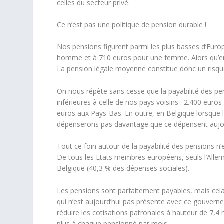
celles du secteur privé.
Ce n’est pas une politique de pension durable !
Nos pensions figurent parmi les plus basses d’Europ
homme et à 710 euros pour une femme. Alors qu’en B
La pension légale moyenne constitue donc un risqu
On nous répète sans cesse que la payabilité des p
inférieures à celle de nos pays voisins : 2.400 eur
euros aux Pays-Bas. En outre, en Belgique lorsque le
dépenserons pas davantage que ce dépensent aujour
Tout ce foin autour de la payabilité des pensions n’
De tous les Etats membres européens, seuls l’Allem
Belgique (40,3 % des dépenses sociales).
Les pensions sont parfaitement payables, mais cela n
qui n’est aujourd’hui pas présente avec ce gouverne
réduire les cotisations patronales à hauteur de 7,4 
plus à chaque pensionné par mois.