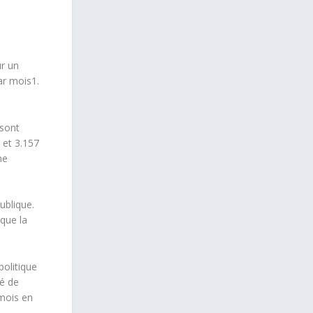
ur un
ar mois1.
 sont
 et 3.157
ne
ublique.
que la
politique
té de
 mois en