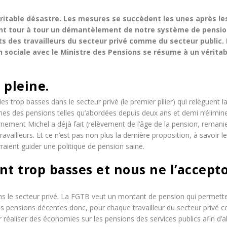
éritable désastre. Les mesures se succèdent les unes après le
ent tour à tour un démantèlement de notre système de pensio
s des travailleurs du secteur privé comme du secteur public. 
sociale avec le Ministre des Pensions se résume à un véritab
 pleine.
s trop basses dans le secteur privé (le premier pilier) qui relèguent l
es des pensions telles qu’abordées depuis deux ans et demi n’élimin
ernement Michel a déjà fait (relèvement de l’âge de la pension, reman
availleurs. Et ce n’est pas non plus la dernière proposition, à savoir le
raient guider une politique de pension saine.
ont trop basses et nous ne l’accept
ns le secteur privé. La FGTB veut un montant de pension qui permett
Des pensions décentes donc, pour chaque travailleur du secteur privé
ir réaliser des économies sur les pensions des services publics afin d’