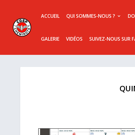
ACCUEIL
QUI SOMMES-NOUS ?
DO
GALERIE
VIDÉOS
SUIVEZ-NOUS SUR 
QUI