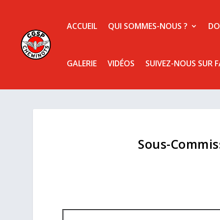
ACCUEIL
QUI SOMMES-NOUS ?
DO
GALERIE
VIDÉOS
SUIVEZ-NOUS SUR 
Sous-Commiss