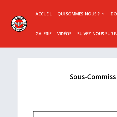
ACCUEIL
QUI SOMMES-NOUS ?
DO
GALERIE
VIDÉOS
SUIVEZ-NOUS SUR 
Sous-Commissi