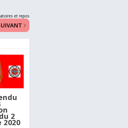
toires et repos
SUIVANT
endu
s
on
 du 2
 2020