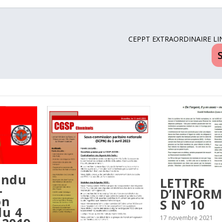
CEPPT EXTRAORDINAIRE LI
endu
LETTRE
-
D’INFOR
on
S N° 10
du 4
17 novembre 2021