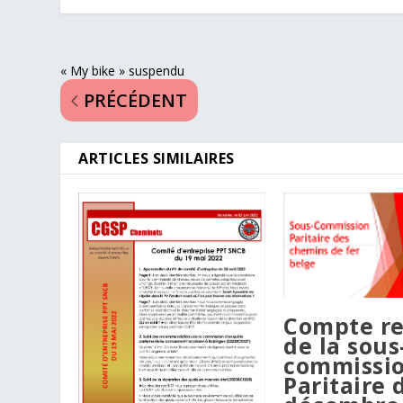
« My bike » suspendu
PRÉCÉDENT
ARTICLES SIMILAIRES
Compte r
de la sous
commissi
Paritaire 