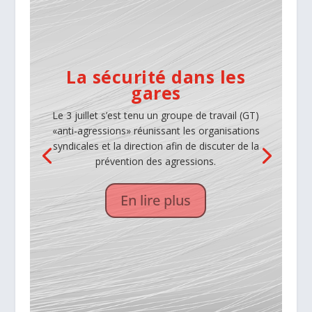
La sécurité dans les
gares
1. Introduction:
Le 3 juillet s’est tenu un groupe de travail (GT)
Nous revenons sur le point du plan d’action pour
«anti-agressions» réunissant les organisations
améliorer la sécurité des travailleurs qui
syndicales et la direction afin de discuter de la
travaillent pour les sous-traitants d’Infrabel,
prévention des agressions.
débattant ainsi de la problématique des grutiers
qui prestent de trop nombreuses heures sur
En lire plus
différents chantiers.