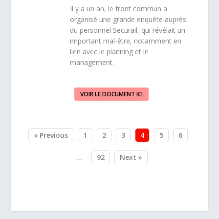
Il y a un an, le front commun a
organisé une grande enquête auprès
du personnel Securail, qui révélait un
important mal‑être, notamment en
lien avec le planning et le
management.
VOIR LE DOCUMENT ICI
« Previous
1
2
3
4
5
6
92
Next »
…